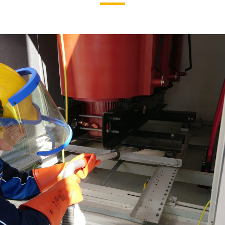
CZYSZCZENIE
I KONSERWACJA
URZĄDZEŃ
ELEKTRYCZNYCH