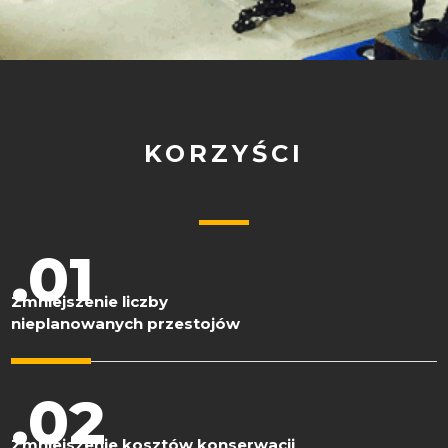
CZYTAJ WIĘCEJ
KORZYŚCI
.01
Zmniejszenie liczby
nieplanowanych przestojów
.02
Zmniejszenie kosztów konserwacji