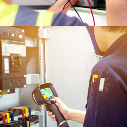
CZYTAJ WIĘCEJ
POMIARY
TERMOWIZYJNE