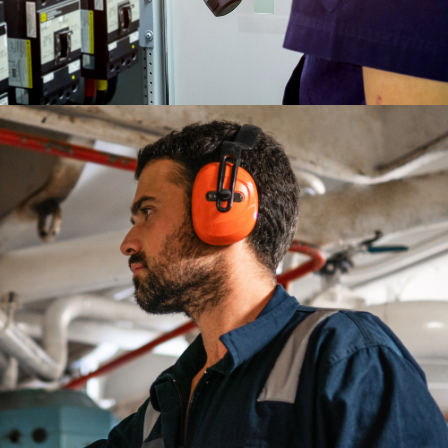
CZYTAJ WIĘCEJ
POMIARY
ULTRADŹWIĘKOWE