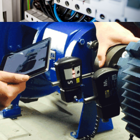
CZYTAJ WIĘCEJ
OSIOWANIE
WAŁÓW
MASZYN