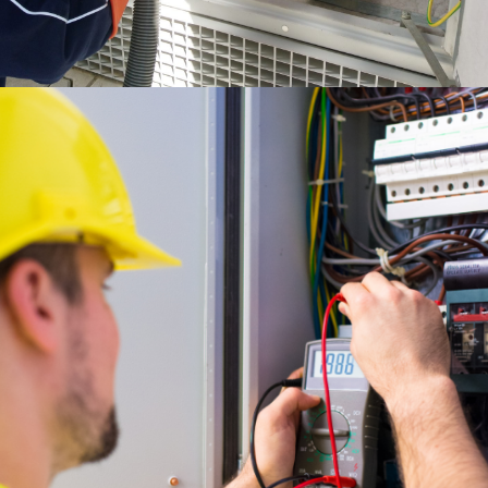
CZYTAJ WIĘCEJ
POMIARY
ELEKTRYCZNE
(NN / SW / WN)