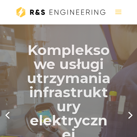
Czyszczenie urządzeń
elektrycznych
Niezawodna metoda konserwacyjna
wybraną technologią dostosowana do
indywidualnych potrzeb Twojego
zakładu.