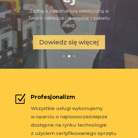
Dowiedz się więcej
Z
Profesjonalizm
Wszystkie usługi wykonujemy
w oparciu o najnowocześniejsze
dostępne na rynku technologie
z użyciem certyfikowanego sprzętu