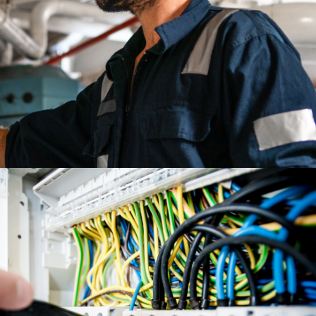
POMIARY
ULTRADŹWIĘKOWE
CZYTAJ WIĘCEJ